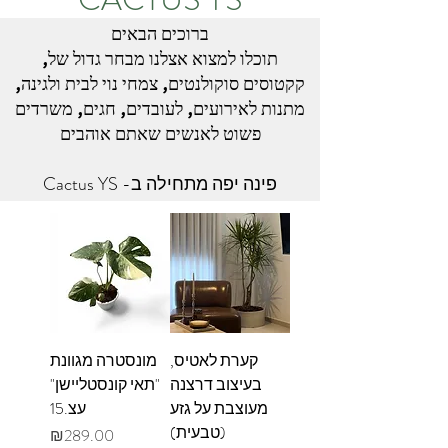
,תוכלו למצוא אצלנו מבחר גדול של
​להכניס את הטבע הביתה
קקטוסים סוקולנטים, צמחי נוי לבית ולגינה,
מתנות לאירועים, לעובדים, חגים, משרדים
Cactus YS -פינה יפה מתחילה ב
קערת לאטיס,
מונסטרה מגוונת
בעיצוב דרצנה
"תאי קונסטליישן"
מעוצבת על גזע
עצ.15
(טבעית)
מחיר
₪289.00