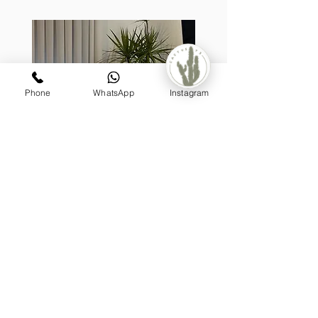
Phone
WhatsApp
Instagram
קערת לאטיס, בעיצוב דרצנה
מונסטר
מעוצבת על גזע (טבעית)
מחיר
₪1,199.00
הוספה לסל