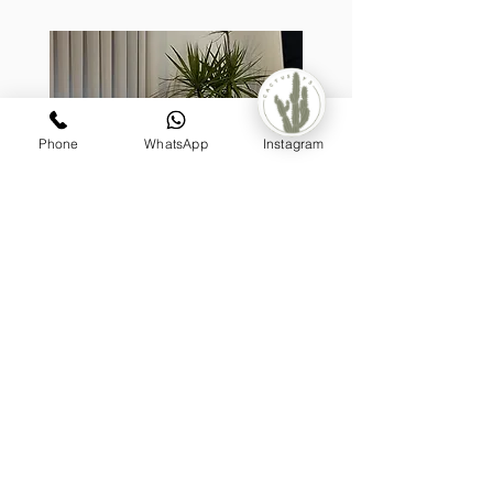
Phone
WhatsApp
Instagram
קערת לאטיס, בעיצוב דרצנה
מונסטר
מעוצבת על גזע (טבעית)
מחיר
₪1,199.00
הוספה לסל