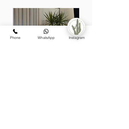
Phone
WhatsApp
Instagram
קערת לאטיס, בעיצוב דרצנה
מונסטר
מעוצבת על גזע (טבעית)
מחיר
₪1,199.00
הוספה לסל