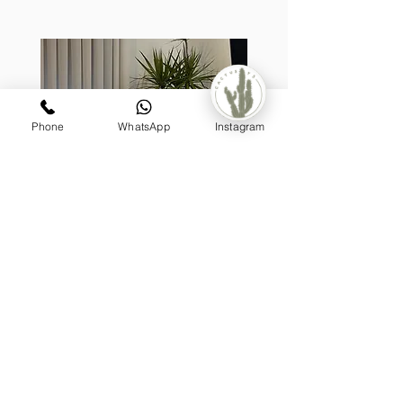
Phone
WhatsApp
Instagram
קערת לאטיס, בעיצוב דרצנה
מונסטר
מעוצבת על גזע (טבעית)
מחיר
₪1,199.00
הוספה לסל