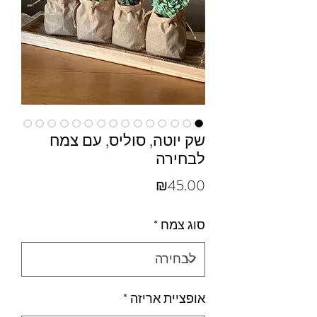
שק יוטה, סוליס, עם צמח
לבחירה
מחיר
₪45.00
סוג צמח
*
אופציית אריזה
*